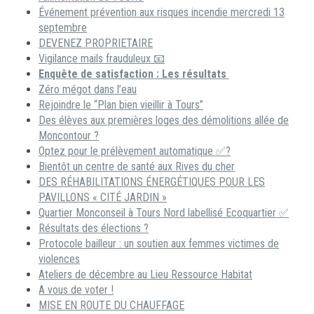
Événement prévention aux risques incendie mercredi 13
septembre
DEVENEZ PROPRIETAIRE
Vigilance mails frauduleux 📧
Enquête de satisfaction : Les résultats
Zéro mégot dans l’eau
Rejoindre le “Plan bien vieillir à Tours”
Des élèves aux premières loges des démolitions allée de
Moncontour ?
Optez pour le prélèvement automatique ✅?
Bientôt un centre de santé aux Rives du cher
DES RÉHABILITATIONS ÉNERGÉTIQUES POUR LES
PAVILLONS « CITÉ JARDIN »
Quartier Monconseil à Tours Nord labellisé Ecoquartier ✅
Résultats des élections ?
Protocole bailleur : un soutien aux femmes victimes de
violences
Ateliers de décembre au Lieu Ressource Habitat
A vous de voter !
MISE EN ROUTE DU CHAUFFAGE