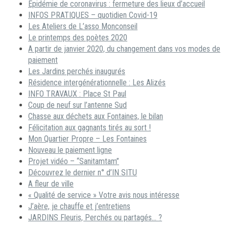
Epidémie de coronavirus : fermeture des lieux d’accueil
INFOS PRATIQUES – quotidien Covid-19
Les Ateliers de L’asso Monconseil
Le printemps des poètes 2020
A partir de janvier 2020, du changement dans vos modes de
paiement
Les Jardins perchés inaugurés
Résidence intergénérationnelle : Les Alizés
INFO TRAVAUX : Place St Paul
Coup de neuf sur l’antenne Sud
Chasse aux déchets aux Fontaines, le bilan
Félicitation aux gagnants tirés au sort !
Mon Quartier Propre – Les Fontaines
Nouveau le paiement ligne
Projet vidéo – “Sanitamtam”
Découvrez le dernier n° d’IN SITU
A fleur de ville
« Qualité de service » Votre avis nous intéresse
J’aère, je chauffe et j’entretiens
JARDINS Fleuris, Perchés ou partagés… ?