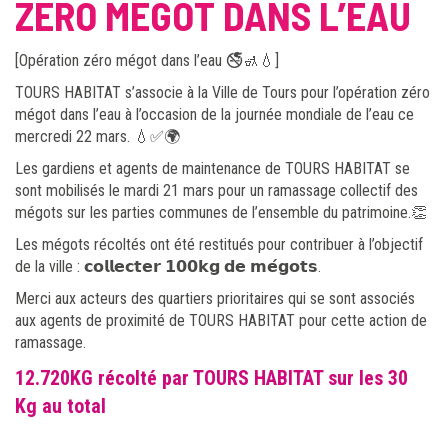
ZÉRO MÉGOT DANS L’EAU
[Opération zéro mégot dans l’eau 🚭🚮💧]
TOURS HABITAT s’associe à la Ville de Tours pour l’opération zéro
mégot dans l’eau à l’occasion de la journée mondiale de l’eau ce
mercredi 22 mars. 💧✅🌍
Les gardiens et agents de maintenance de TOURS HABITAT se
sont mobilisés le mardi 21 mars pour un ramassage collectif des
mégots sur les parties communes de l’ensemble du patrimoine.👏
Les mégots récoltés ont été restitués pour contribuer à l’objectif
de la ville : 𝗰𝗼𝗹𝗹𝗲𝗰𝘁𝗲𝗿 𝟭𝟬𝟬𝗸𝗴 𝗱𝗲 𝗺𝗲́𝗴𝗼𝘁𝘀.
Merci aux acteurs des quartiers prioritaires qui se sont associés
aux agents de proximité de TOURS HABITAT pour cette action de
ramassage.
12.720KG récolté par TOURS HABITAT sur les 30
Kg au total