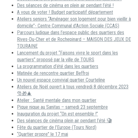
Des séances de cinéma en plein air pendant l’été !
A vous de voter ! Budget participatif département
Ateliers seniors “Aménager son logement pour bien vieillir à
domicile”- Centre Communal d’Action Sociale (CCAS)
Parcours ludique dans l’espace public des quartiers des
Rives-Du-Cher et de Rochepinard – MAISON DES JEUX DE
TOURAINE
Lancement du projet “Faisons vivre le sport dans les
quartiers” proposé par la ville de TOURS
La programmation d’été dans les quartiers
Matinée de rencontre quartier Beffroi
Un nouvel espace convivial quartier Courteline
Ateliers de Noël ouvert à tous vendredi 8 décembre 2023
🎅🎁🎄
Atelier : Santé mentale dans mon quartier
Pique nique au Sanitas – samedi 23 septembre
Inauguration du projet “On est ensemble !”
Des séances de cinéma plein air pendant l’été !🎬
Fête du quartier de l’Europe (Tours Nord)
“Quartier propre” le 17 mai