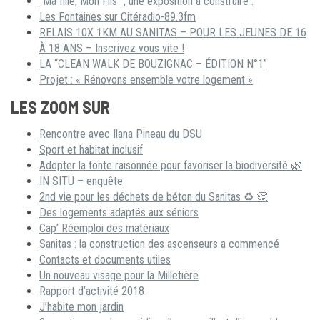
“Ma fille, Mon Fils” , une exposition à construire :
Les Fontaines sur Citéradio-89.3fm
RELAIS 10X 1KM AU SANITAS – POUR LES JEUNES DE 16
À 18 ANS – Inscrivez vous vite !
LA “CLEAN WALK DE BOUZIGNAC – ÉDITION N°1”
Projet : « Rénovons ensemble votre logement »
LES ZOOM SUR
Rencontre avec Ilana Pineau du DSU
Sport et habitat inclusif
Adopter la tonte raisonnée pour favoriser la biodiversité 🌿
IN SITU – enquête
2nd vie pour les déchets de béton du Sanitas ♻ 👏
Des logements adaptés aux séniors
Cap’ Réemploi des matériaux
Sanitas : la construction des ascenseurs a commencé
Contacts et documents utiles
Un nouveau visage pour la Milletière
Rapport d’activité 2018
J’habite mon jardin