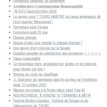
Fermeture vendredi 1er novembre.
𝐀𝐫𝐜𝐡𝐢𝐭𝐞𝐜𝐭𝐮𝐫𝐞 𝐂𝐨𝐧𝐭𝐞𝐦𝐩𝐨𝐫𝐚𝐢𝐧𝐞 𝐑𝐞𝐦𝐚𝐫𝐪𝐮𝐚𝐛𝐥𝐞
IN SITU Sept/Oct/Nov 2024
Le saviez-vous ? TOURS HABITAT est aussi aménageur de
l’éco-quartier Monconseil !
Fermeture pour travaux
Fermeture lundi 20 mai
Chèque énergie
Besoin d’aide pour remplir le chèque énergie ?
Une œuvre d’art s’envole sur la façade
Enquête annuelle de satisfaction des locataires ⭐ ⭐ ⭐ ⭐ ⭐
Vœux municipalité
Le moustique-tigre, aménagez les jardins et les balcons
pour l’éviter cet été !
Remise en route du chauffage
⚠️ Opération de déminage dans le secteur de Fondettes
jeudi 12 octobre 2023
Mission recyclage à la friche place Saint Paul ♻️
ROCHECORBON : À VENDRE 10 TERRAINS A BÂTIR
Festival Arrière-Cuisines : Festival de l’image et de
l’alimentation de TOURS