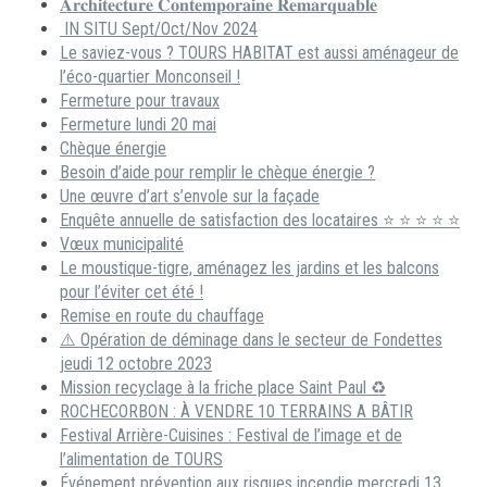
𝐀𝐫𝐜𝐡𝐢𝐭𝐞𝐜𝐭𝐮𝐫𝐞 𝐂𝐨𝐧𝐭𝐞𝐦𝐩𝐨𝐫𝐚𝐢𝐧𝐞 𝐑𝐞𝐦𝐚𝐫𝐪𝐮𝐚𝐛𝐥𝐞
IN SITU Sept/Oct/Nov 2024
Le saviez-vous ? TOURS HABITAT est aussi aménageur de
l’éco-quartier Monconseil !
Fermeture pour travaux
Fermeture lundi 20 mai
Chèque énergie
Besoin d’aide pour remplir le chèque énergie ?
Une œuvre d’art s’envole sur la façade
Enquête annuelle de satisfaction des locataires ⭐ ⭐ ⭐ ⭐ ⭐
Vœux municipalité
Le moustique-tigre, aménagez les jardins et les balcons
pour l’éviter cet été !
Remise en route du chauffage
⚠️ Opération de déminage dans le secteur de Fondettes
jeudi 12 octobre 2023
Mission recyclage à la friche place Saint Paul ♻️
ROCHECORBON : À VENDRE 10 TERRAINS A BÂTIR
Festival Arrière-Cuisines : Festival de l’image et de
l’alimentation de TOURS
Événement prévention aux risques incendie mercredi 13