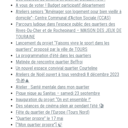
A vous de voter ! Budget participatif département
Ateliers seniors “Aménager son logement pour bien vieillir à
domicile”- Centre Communal d’Action Sociale (CCAS)
Parcours ludique dans l’espace public des quartiers des
Rives-Du-Cher et de Rochepinard – MAISON DES JEUX DE
TOURAINE
Lancement du projet “Faisons vivre le sport dans les
quartiers” proposé par la ville de TOURS
La programmation d’été dans les quartiers
Matinée de rencontre quartier Beffroi
Un nouvel espace convivial quartier Courteline
Ateliers de Noël ouvert à tous vendredi 8 décembre 2023
🎅🎁🎄
Atelier : Santé mentale dans mon quartier
Pique nique au Sanitas – samedi 23 septembre
Inauguration du projet “On est ensemble !”
Des séances de cinéma plein air pendant l’été !🎬
Fête du quartier de l’Europe (Tours Nord)
“Quartier propre” le 17 mai
[“Mon quartier propre”] 🍃