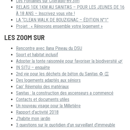
Les Fontaines sur Citéradio-89.3fm
RELAIS 10X 1KM AU SANITAS – POUR LES JEUNES DE 16
À 18 ANS – Inscrivez vous vite !
LA “CLEAN WALK DE BOUZIGNAC – ÉDITION N°1”
Projet : « Rénovons ensemble votre logement »
LES ZOOM SUR
Rencontre avec Ilana Pineau du DSU
Sport et habitat inclusif
Adopter la tonte raisonnée pour favoriser la biodiversité 🌿
IN SITU – enquête
2nd vie pour les déchets de béton du Sanitas ♻ 👏
Des logements adaptés aux séniors
Cap’ Réemploi des matériaux
Sanitas : la construction des ascenseurs a commencé
Contacts et documents utiles
Un nouveau visage pour la Milletière
Rapport d’activité 2018
J’habite mon jardin
3 questions sur le quotidien d’un surveillant d’immeuble