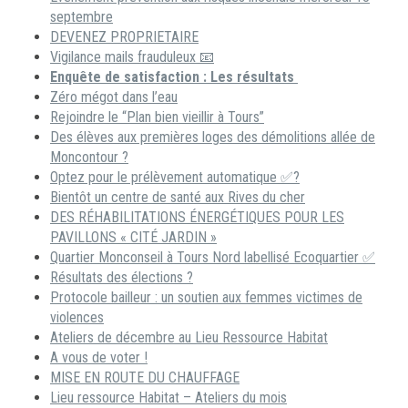
septembre
DEVENEZ PROPRIETAIRE
Vigilance mails frauduleux 📧
Enquête de satisfaction : Les résultats
Zéro mégot dans l’eau
Rejoindre le “Plan bien vieillir à Tours”
Des élèves aux premières loges des démolitions allée de
Moncontour ?
Optez pour le prélèvement automatique ✅?
Bientôt un centre de santé aux Rives du cher
DES RÉHABILITATIONS ÉNERGÉTIQUES POUR LES
PAVILLONS « CITÉ JARDIN »
Quartier Monconseil à Tours Nord labellisé Ecoquartier ✅
Résultats des élections ?
Protocole bailleur : un soutien aux femmes victimes de
violences
Ateliers de décembre au Lieu Ressource Habitat
A vous de voter !
MISE EN ROUTE DU CHAUFFAGE
Lieu ressource Habitat – Ateliers du mois