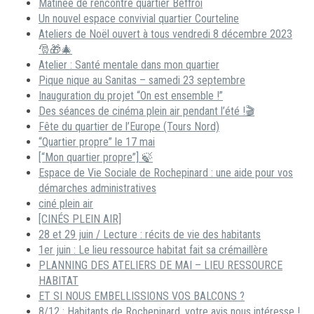
Matinée de rencontre quartier Beffroi
Un nouvel espace convivial quartier Courteline
Ateliers de Noël ouvert à tous vendredi 8 décembre 2023
🎅🎁🎄
Atelier : Santé mentale dans mon quartier
Pique nique au Sanitas – samedi 23 septembre
Inauguration du projet “On est ensemble !”
Des séances de cinéma plein air pendant l’été !🎬
Fête du quartier de l’Europe (Tours Nord)
“Quartier propre” le 17 mai
[“Mon quartier propre”] 🍃
Espace de Vie Sociale de Rochepinard : une aide pour vos
démarches administratives
ciné plein air
[CINÉS PLEIN AIR]
28 et 29 juin / Lecture : récits de vie des habitants
1er juin : Le lieu ressource habitat fait sa crémaillère
PLANNING DES ATELIERS DE MAI – LIEU RESSOURCE
HABITAT
ET SI NOUS EMBELLISSIONS VOS BALCONS ?
8/12 : Habitants de Rochepinard, votre avis nous intéresse !