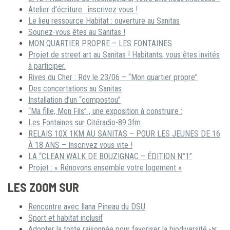
Atelier d’écriture : inscrivez vous !
Le lieu ressource Habitat : ouverture au Sanitas
Souriez-vous êtes au Sanitas !
MON QUARTIER PROPRE – LES FONTAINES
Projet de street art au Sanitas ! Habitants, vous êtes invités
à participer.
Rives du Cher : Rdv le 23/06 – “Mon quartier propre”
Des concertations au Sanitas
Installation d’un “compostou”
“Ma fille, Mon Fils” , une exposition à construire :
Les Fontaines sur Citéradio-89.3fm
RELAIS 10X 1KM AU SANITAS – POUR LES JEUNES DE 16
À 18 ANS – Inscrivez vous vite !
LA “CLEAN WALK DE BOUZIGNAC – ÉDITION N°1”
Projet : « Rénovons ensemble votre logement »
LES ZOOM SUR
Rencontre avec Ilana Pineau du DSU
Sport et habitat inclusif
Adopter la tonte raisonnée pour favoriser la biodiversité 🌿