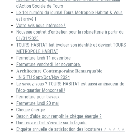
d’Action Sociale de Tours
Le 1er numéro du journal Tours Métropole Habitat & Vous
est arrivé !
Votre avis nous intéresse !
Nouveau contrat d’entretien pour la robinetterie à partir du
01/01/2025
TOURS HABITAT fait évoluer son identité et devient TOURS
METROPOLE HABITAT
Fermeture lundi 11 novembre
Fermeture vendredi 1er novembre.
𝐀𝐫𝐜𝐡𝐢𝐭𝐞𝐜𝐭𝐮𝐫𝐞 𝐂𝐨𝐧𝐭𝐞𝐦𝐩𝐨𝐫𝐚𝐢𝐧𝐞 𝐑𝐞𝐦𝐚𝐫𝐪𝐮𝐚𝐛𝐥𝐞
IN SITU Sept/Oct/Nov 2024
Le saviez-vous ? TOURS HABITAT est aussi aménageur de
l’éco-quartier Monconseil !
Fermeture pour travaux
Fermeture lundi 20 mai
Chèque énergie
Besoin d’aide pour remplir le chèque énergie ?
Une œuvre d’art s’envole sur la façade
Enquête annuelle de satisfaction des locataires ⭐ ⭐ ⭐ ⭐ ⭐