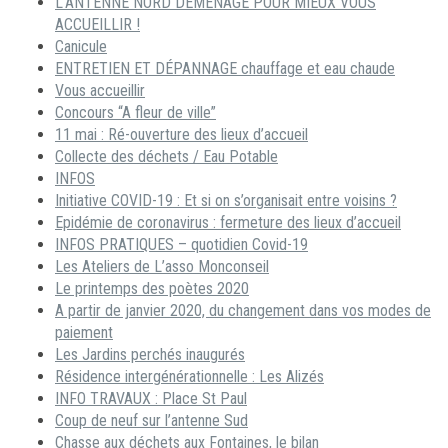
L’ANTENNE NORD DÉMÉNAGE POUR MIEUX VOUS
ACCUEILLIR !
Canicule
ENTRETIEN ET DÉPANNAGE chauffage et eau chaude
Vous accueillir
Concours “A fleur de ville”
11 mai : Ré-ouverture des lieux d’accueil
Collecte des déchets / Eau Potable
INFOS
Initiative COVID-19 : Et si on s’organisait entre voisins ?
Epidémie de coronavirus : fermeture des lieux d’accueil
INFOS PRATIQUES – quotidien Covid-19
Les Ateliers de L’asso Monconseil
Le printemps des poètes 2020
A partir de janvier 2020, du changement dans vos modes de
paiement
Les Jardins perchés inaugurés
Résidence intergénérationnelle : Les Alizés
INFO TRAVAUX : Place St Paul
Coup de neuf sur l’antenne Sud
Chasse aux déchets aux Fontaines, le bilan