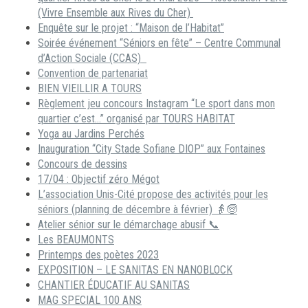
(Vivre Ensemble aux Rives du Cher)
Enquête sur le projet : “Maison de l’Habitat”
Soirée événement “Séniors en fête” – Centre Communal
d’Action Sociale (CCAS)
Convention de partenariat
BIEN VIEILLIR A TOURS
Règlement jeu concours Instagram “Le sport dans mon
quartier c’est…” organisé par TOURS HABITAT
Yoga au Jardins Perchés
Inauguration “City Stade Sofiane DIOP” aux Fontaines
Concours de dessins
17/04 : Objectif zéro Mégot
L’association Unis-Cité propose des activités pour les
séniors (planning de décembre à février) 👵🧓
Atelier sénior sur le démarchage abusif 📞
Les BEAUMONTS
Printemps des poètes 2023
EXPOSITION – LE SANITAS EN NANOBLOCK
CHANTIER ÉDUCATIF AU SANITAS
MAG SPECIAL 100 ANS