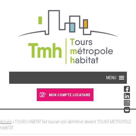
Cookies management panel
MENU
MON COMPTE LOCATAIRE
Devenir locataire
Devenir propriétaire
Accueil
»
TOURS HABITAT fait évoluer son identité et devient TOURS METROPOLE
HABITAT
Je suis locataire