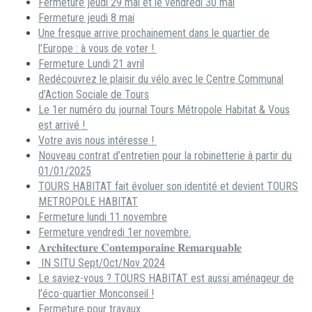
Fermeture jeudi 29 mai et le vendredi 30 mai
Fermeture jeudi 8 mai
Une fresque arrive prochainement dans le quartier de
l’Europe : à vous de voter !
Fermeture Lundi 21 avril
Redécouvrez le plaisir du vélo avec le Centre Communal
d’Action Sociale de Tours
Le 1er numéro du journal Tours Métropole Habitat & Vous
est arrivé !
Votre avis nous intéresse !
Nouveau contrat d’entretien pour la robinetterie à partir du
01/01/2025
TOURS HABITAT fait évoluer son identité et devient TOURS
METROPOLE HABITAT
Fermeture lundi 11 novembre
Fermeture vendredi 1er novembre.
𝐀𝐫𝐜𝐡𝐢𝐭𝐞𝐜𝐭𝐮𝐫𝐞 𝐂𝐨𝐧𝐭𝐞𝐦𝐩𝐨𝐫𝐚𝐢𝐧𝐞 𝐑𝐞𝐦𝐚𝐫𝐪𝐮𝐚𝐛𝐥𝐞
IN SITU Sept/Oct/Nov 2024
Le saviez-vous ? TOURS HABITAT est aussi aménageur de
l’éco-quartier Monconseil !
Fermeture pour travaux