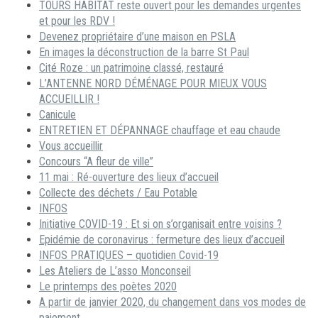
TOURS HABITAT reste ouvert pour les demandes urgentes
et pour les RDV !
Devenez propriétaire d’une maison en PSLA
En images la déconstruction de la barre St Paul
Cité Roze : un patrimoine classé, restauré
L’ANTENNE NORD DÉMÉNAGE POUR MIEUX VOUS
ACCUEILLIR !
Canicule
ENTRETIEN ET DÉPANNAGE chauffage et eau chaude
Vous accueillir
Concours “A fleur de ville”
11 mai : Ré-ouverture des lieux d’accueil
Collecte des déchets / Eau Potable
INFOS
Initiative COVID-19 : Et si on s’organisait entre voisins ?
Epidémie de coronavirus : fermeture des lieux d’accueil
INFOS PRATIQUES – quotidien Covid-19
Les Ateliers de L’asso Monconseil
Le printemps des poètes 2020
A partir de janvier 2020, du changement dans vos modes de
paiement