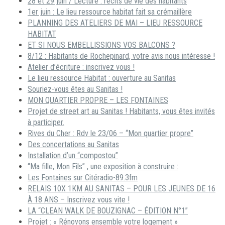
28 et 29 juin / Lecture : récits de vie des habitants
1er juin : Le lieu ressource habitat fait sa crémaillère
PLANNING DES ATELIERS DE MAI – LIEU RESSOURCE
HABITAT
ET SI NOUS EMBELLISSIONS VOS BALCONS ?
8/12 : Habitants de Rochepinard, votre avis nous intéresse !
Atelier d’écriture : inscrivez vous !
Le lieu ressource Habitat : ouverture au Sanitas
Souriez-vous êtes au Sanitas !
MON QUARTIER PROPRE – LES FONTAINES
Projet de street art au Sanitas ! Habitants, vous êtes invités
à participer.
Rives du Cher : Rdv le 23/06 – “Mon quartier propre”
Des concertations au Sanitas
Installation d’un “compostou”
“Ma fille, Mon Fils” , une exposition à construire :
Les Fontaines sur Citéradio-89.3fm
RELAIS 10X 1KM AU SANITAS – POUR LES JEUNES DE 16
À 18 ANS – Inscrivez vous vite !
LA “CLEAN WALK DE BOUZIGNAC – ÉDITION N°1”
Projet : « Rénovons ensemble votre logement »