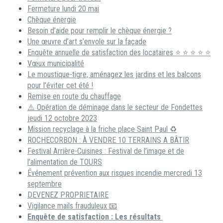
Fermeture lundi 20 mai
Chèque énergie
Besoin d’aide pour remplir le chèque énergie ?
Une œuvre d’art s’envole sur la façade
Enquête annuelle de satisfaction des locataires ⭐ ⭐ ⭐ ⭐ ⭐
Vœux municipalité
Le moustique-tigre, aménagez les jardins et les balcons
pour l’éviter cet été !
Remise en route du chauffage
⚠️ Opération de déminage dans le secteur de Fondettes
jeudi 12 octobre 2023
Mission recyclage à la friche place Saint Paul ♻️
ROCHECORBON : À VENDRE 10 TERRAINS A BÂTIR
Festival Arrière-Cuisines : Festival de l’image et de
l’alimentation de TOURS
Événement prévention aux risques incendie mercredi 13
septembre
DEVENEZ PROPRIETAIRE
Vigilance mails frauduleux 📧
Enquête de satisfaction : Les résultats