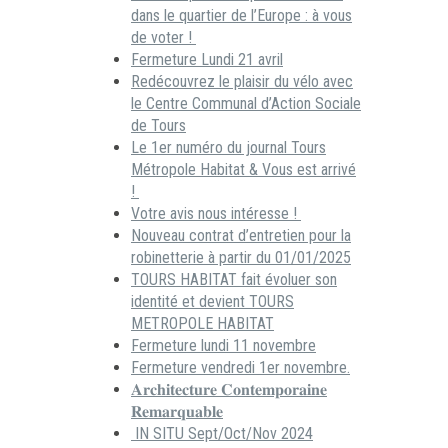
dans le quartier de l’Europe : à vous
de voter !
Fermeture Lundi 21 avril
Redécouvrez le plaisir du vélo avec
le Centre Communal d’Action Sociale
de Tours
Le 1er numéro du journal Tours
Métropole Habitat & Vous est arrivé
!
Votre avis nous intéresse !
Nouveau contrat d’entretien pour la
robinetterie à partir du 01/01/2025
TOURS HABITAT fait évoluer son
identité et devient TOURS
METROPOLE HABITAT
Fermeture lundi 11 novembre
Fermeture vendredi 1er novembre.
𝐀𝐫𝐜𝐡𝐢𝐭𝐞𝐜𝐭𝐮𝐫𝐞 𝐂𝐨𝐧𝐭𝐞𝐦𝐩𝐨𝐫𝐚𝐢𝐧𝐞
𝐑𝐞𝐦𝐚𝐫𝐪𝐮𝐚𝐛𝐥𝐞
IN SITU Sept/Oct/Nov 2024