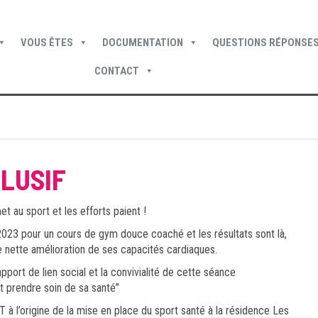
VOUS ÊTES
DOCUMENTATION
QUESTIONS RÉPONSES
CONTACT
Devenir locataire
Devenir propriétaire
Je suis locataire
CLUSIF
t au sport et les efforts paient !
023 pour un cours de gym douce coaché et les résultats sont là,
 nette amélioration de ses capacités cardiaques.
apport de lien social et la convivialité de cette séance
t prendre soin de sa santé”
 à l’origine de la mise en place du sport santé à la résidence Les