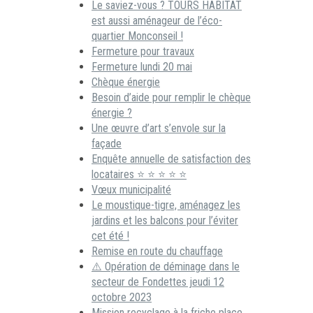
Le saviez-vous ? TOURS HABITAT
est aussi aménageur de l’éco-
quartier Monconseil !
Fermeture pour travaux
Fermeture lundi 20 mai
Chèque énergie
Besoin d’aide pour remplir le chèque
énergie ?
Une œuvre d’art s’envole sur la
façade
Enquête annuelle de satisfaction des
locataires ⭐ ⭐ ⭐ ⭐ ⭐
Vœux municipalité
Le moustique-tigre, aménagez les
jardins et les balcons pour l’éviter
cet été !
Remise en route du chauffage
⚠️ Opération de déminage dans le
secteur de Fondettes jeudi 12
octobre 2023
Mission recyclage à la friche place