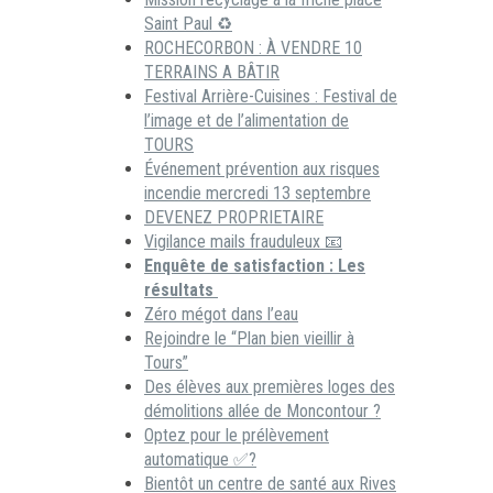
Saint Paul ♻️
ROCHECORBON : À VENDRE 10
TERRAINS A BÂTIR
Festival Arrière-Cuisines : Festival de
l’image et de l’alimentation de
TOURS
Événement prévention aux risques
incendie mercredi 13 septembre
DEVENEZ PROPRIETAIRE
Vigilance mails frauduleux 📧
Enquête de satisfaction : Les
résultats
Zéro mégot dans l’eau
Rejoindre le “Plan bien vieillir à
Tours”
Des élèves aux premières loges des
démolitions allée de Moncontour ?
Optez pour le prélèvement
automatique ✅?
Bientôt un centre de santé aux Rives