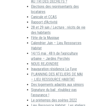
AU TRI DES DECHETS ?
Elections des représentants des
locataires
Canicule et CCAS
Rapport d’Activité
28 et 29 juin / Lecture : récits de vie
des habitants
Fête de la Musique
Calendrier Juin – Lieu Ressources
Habitat
14/15 mai : 48 h de l’agriculture
urbaine – Jardins Perchés
NOUS REJOINDRE
Inauguration résidence La Fuye
PLANNING DES ATELIERS DE MAI
– LIEU RESSOURCE HABITAT
Des logements adaptés aux séniors
Signature du bail : n’oubliez pas
l’assurance !
Le printemps des poètes 2022
Lieu Ressource Habitat : Les ateliers