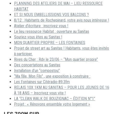
PLANNING DES ATELIERS DE MAI – LIEU RESSOURCE
HABITAT
ET SI NOUS EMBELLISSIONS VOS BALCONS ?
8/12 : Habitants de Rochepinard, votre avis nous intéresse !
Atelier d’écriture : inscrivez vous !
Le lieu ressource Habitat : ouverture au Sanitas
Souriez-vous êtes au Sanitas !
MON QUARTIER PROPRE – LES FONTAINES
Projet de street art au Sanitas ! Habitants, vous êtes invités
à participer.
Rives du Cher : Rdv le 23/06 – “Mon quartier propre”
Des concertations au Sanitas
Installation d’un “compostou”
“Ma fille, Mon Fils” , une exposition à construire :
Les Fontaines sur Citéradio-89.3fm
RELAIS 10X 1KM AU SANITAS – POUR LES JEUNES DE 16
À 18 ANS – Inscrivez vous vite !
LA “CLEAN WALK DE BOUZIGNAC – ÉDITION N°1”
Projet : « Rénovons ensemble votre logement »
LES ZOOM SUR