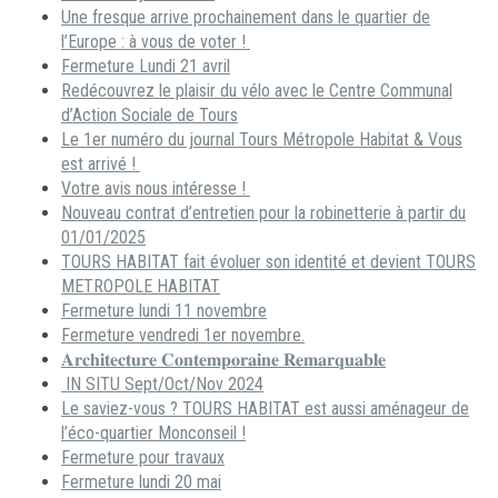
Une fresque arrive prochainement dans le quartier de
l’Europe : à vous de voter !
Fermeture Lundi 21 avril
Redécouvrez le plaisir du vélo avec le Centre Communal
d’Action Sociale de Tours
Le 1er numéro du journal Tours Métropole Habitat & Vous
est arrivé !
Votre avis nous intéresse !
Nouveau contrat d’entretien pour la robinetterie à partir du
01/01/2025
TOURS HABITAT fait évoluer son identité et devient TOURS
METROPOLE HABITAT
Fermeture lundi 11 novembre
Fermeture vendredi 1er novembre.
𝐀𝐫𝐜𝐡𝐢𝐭𝐞𝐜𝐭𝐮𝐫𝐞 𝐂𝐨𝐧𝐭𝐞𝐦𝐩𝐨𝐫𝐚𝐢𝐧𝐞 𝐑𝐞𝐦𝐚𝐫𝐪𝐮𝐚𝐛𝐥𝐞
IN SITU Sept/Oct/Nov 2024
Le saviez-vous ? TOURS HABITAT est aussi aménageur de
l’éco-quartier Monconseil !
Fermeture pour travaux
Fermeture lundi 20 mai