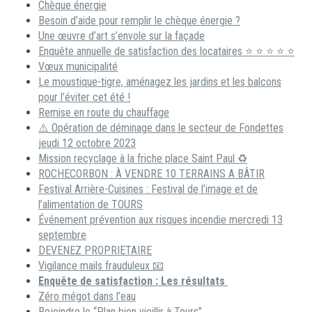
Chèque énergie
Besoin d’aide pour remplir le chèque énergie ?
Une œuvre d’art s’envole sur la façade
Enquête annuelle de satisfaction des locataires ⭐ ⭐ ⭐ ⭐ ⭐
Vœux municipalité
Le moustique-tigre, aménagez les jardins et les balcons
pour l’éviter cet été !
Remise en route du chauffage
⚠️ Opération de déminage dans le secteur de Fondettes
jeudi 12 octobre 2023
Mission recyclage à la friche place Saint Paul ♻️
ROCHECORBON : À VENDRE 10 TERRAINS A BÂTIR
Festival Arrière-Cuisines : Festival de l’image et de
l’alimentation de TOURS
Événement prévention aux risques incendie mercredi 13
septembre
DEVENEZ PROPRIETAIRE
Vigilance mails frauduleux 📧
Enquête de satisfaction : Les résultats
Zéro mégot dans l’eau
Rejoindre le “Plan bien vieillir à Tours”