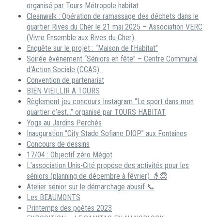
organisé par Tours Métropole habitat
Cleanwalk : Opération de ramassage des déchets dans le
quartier Rives du Cher le 21 mai 2025 – Association VERC
(Vivre Ensemble aux Rives du Cher)
Enquête sur le projet : “Maison de l’Habitat”
Soirée événement “Séniors en fête” – Centre Communal
d’Action Sociale (CCAS)
Convention de partenariat
BIEN VIEILLIR A TOURS
Règlement jeu concours Instagram “Le sport dans mon
quartier c’est…” organisé par TOURS HABITAT
Yoga au Jardins Perchés
Inauguration “City Stade Sofiane DIOP” aux Fontaines
Concours de dessins
17/04 : Objectif zéro Mégot
L’association Unis-Cité propose des activités pour les
séniors (planning de décembre à février) 👵🧓
Atelier sénior sur le démarchage abusif 📞
Les BEAUMONTS
Printemps des poètes 2023