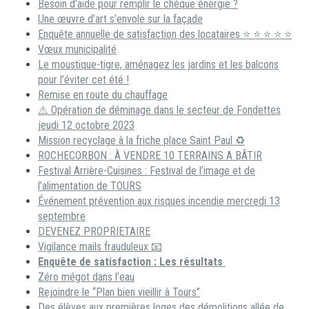
Besoin d’aide pour remplir le chèque énergie ?
Une œuvre d’art s’envole sur la façade
Enquête annuelle de satisfaction des locataires ⭐ ⭐ ⭐ ⭐ ⭐
Vœux municipalité
Le moustique-tigre, aménagez les jardins et les balcons
pour l’éviter cet été !
Remise en route du chauffage
⚠️ Opération de déminage dans le secteur de Fondettes
jeudi 12 octobre 2023
Mission recyclage à la friche place Saint Paul ♻️
ROCHECORBON : À VENDRE 10 TERRAINS A BÂTIR
Festival Arrière-Cuisines : Festival de l’image et de
l’alimentation de TOURS
Événement prévention aux risques incendie mercredi 13
septembre
DEVENEZ PROPRIETAIRE
Vigilance mails frauduleux 📧
Enquête de satisfaction : Les résultats
Zéro mégot dans l’eau
Rejoindre le “Plan bien vieillir à Tours”
Des élèves aux premières loges des démolitions allée de