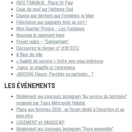
INFO TRAVAUX : Place St Paul
Coup de neuf sur l’antenne Sud
Chasse aux déchets aux Fontaines, le bilan
Félicitation aux gagnants tirés au sort !
Mon Quartier Propre – Les Fontaines
Nouveau le paiement ligne
Projet vidéo – “Sanitamtam”
Découvrez le dernier n° d’IN SITU
A fleur de ville
« Qualité de service » Votre avis nous intéresse
J’aère, je chauffe et j’entretiens
JARDINS Fleuris, Perchés ou partagés… ?
LES ÉVÉNEMENTS
Règlement jeu concours Instagram “Au service du territoire”
organisé par Tours Métropole Habitat
Place aux femmes 2026 : un forum dédié à l’insertion et au
bien-être
LOGEMENT et HANDICAP
Règlement jeu concours Instagram “Vivre ensemble”