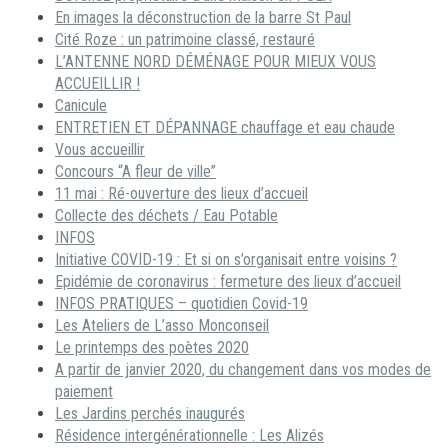
En images la déconstruction de la barre St Paul
Cité Roze : un patrimoine classé, restauré
L’ANTENNE NORD DÉMÉNAGE POUR MIEUX VOUS
ACCUEILLIR !
Canicule
ENTRETIEN ET DÉPANNAGE chauffage et eau chaude
Vous accueillir
Concours “A fleur de ville”
11 mai : Ré-ouverture des lieux d’accueil
Collecte des déchets / Eau Potable
INFOS
Initiative COVID-19 : Et si on s’organisait entre voisins ?
Epidémie de coronavirus : fermeture des lieux d’accueil
INFOS PRATIQUES – quotidien Covid-19
Les Ateliers de L’asso Monconseil
Le printemps des poètes 2020
A partir de janvier 2020, du changement dans vos modes de
paiement
Les Jardins perchés inaugurés
Résidence intergénérationnelle : Les Alizés