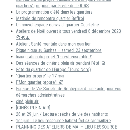
quartiers” proposé par la ville de TOURS
La programmation d’été dans les quartiers
Matinée de rencontre quartier Beffroi
Un nouvel espace convivial quartier Courteline
Ateliers de Noël ouvert à tous vendredi 8 décembre 2023
🎅🎁🎄
Atelier : Santé mentale dans mon quartier
Pique nique au Sanitas – samedi 23 septembre
Inauguration du projet “On est ensemble !”
Des séances de cinéma plein air pendant l’été !🎬
Fête du quartier de l’Europe (Tours Nord)
“Quartier propre” le 17 mai
[“Mon quartier propre”] 🍃
Espace de Vie Sociale de Rochepinard : une aide pour vos
démarches administratives
ciné plein air
[CINÉS PLEIN AIR]
28 et 29 juin / Lecture : récits de vie des habitants
1er juin : Le lieu ressource habitat fait sa crémaillère
PLANNING DES ATELIERS DE MAI – LIEU RESSOURCE