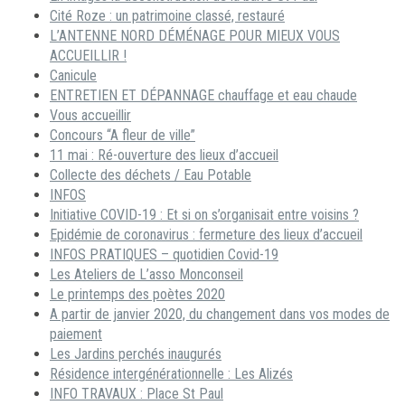
Cité Roze : un patrimoine classé, restauré
L’ANTENNE NORD DÉMÉNAGE POUR MIEUX VOUS
ACCUEILLIR !
Canicule
ENTRETIEN ET DÉPANNAGE chauffage et eau chaude
Vous accueillir
Concours “A fleur de ville”
11 mai : Ré-ouverture des lieux d’accueil
Collecte des déchets / Eau Potable
INFOS
Initiative COVID-19 : Et si on s’organisait entre voisins ?
Epidémie de coronavirus : fermeture des lieux d’accueil
INFOS PRATIQUES – quotidien Covid-19
Les Ateliers de L’asso Monconseil
Le printemps des poètes 2020
A partir de janvier 2020, du changement dans vos modes de
paiement
Les Jardins perchés inaugurés
Résidence intergénérationnelle : Les Alizés
INFO TRAVAUX : Place St Paul