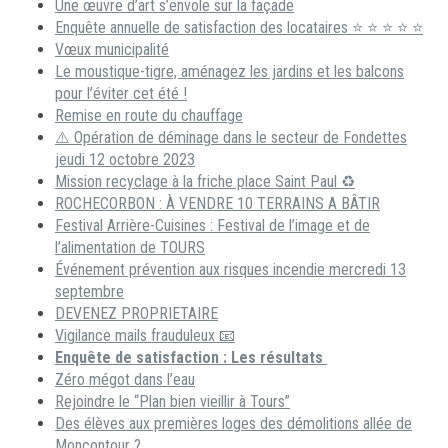
Une œuvre d’art s’envole sur la façade
Enquête annuelle de satisfaction des locataires ⭐ ⭐ ⭐ ⭐ ⭐
Vœux municipalité
Le moustique-tigre, aménagez les jardins et les balcons
pour l’éviter cet été !
Remise en route du chauffage
⚠️ Opération de déminage dans le secteur de Fondettes
jeudi 12 octobre 2023
Mission recyclage à la friche place Saint Paul ♻️
ROCHECORBON : À VENDRE 10 TERRAINS A BÂTIR
Festival Arrière-Cuisines : Festival de l’image et de
l’alimentation de TOURS
Événement prévention aux risques incendie mercredi 13
septembre
DEVENEZ PROPRIETAIRE
Vigilance mails frauduleux 📧
Enquête de satisfaction : Les résultats
Zéro mégot dans l’eau
Rejoindre le “Plan bien vieillir à Tours”
Des élèves aux premières loges des démolitions allée de
Moncontour ?