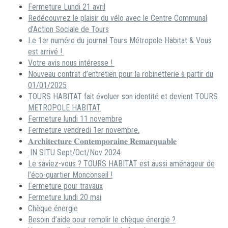
Fermeture Lundi 21 avril
Redécouvrez le plaisir du vélo avec le Centre Communal
d’Action Sociale de Tours
Le 1er numéro du journal Tours Métropole Habitat & Vous
est arrivé !
Votre avis nous intéresse !
Nouveau contrat d’entretien pour la robinetterie à partir du
01/01/2025
TOURS HABITAT fait évoluer son identité et devient TOURS
METROPOLE HABITAT
Fermeture lundi 11 novembre
Fermeture vendredi 1er novembre.
𝐀𝐫𝐜𝐡𝐢𝐭𝐞𝐜𝐭𝐮𝐫𝐞 𝐂𝐨𝐧𝐭𝐞𝐦𝐩𝐨𝐫𝐚𝐢𝐧𝐞 𝐑𝐞𝐦𝐚𝐫𝐪𝐮𝐚𝐛𝐥𝐞
IN SITU Sept/Oct/Nov 2024
Le saviez-vous ? TOURS HABITAT est aussi aménageur de
l’éco-quartier Monconseil !
Fermeture pour travaux
Fermeture lundi 20 mai
Chèque énergie
Besoin d’aide pour remplir le chèque énergie ?