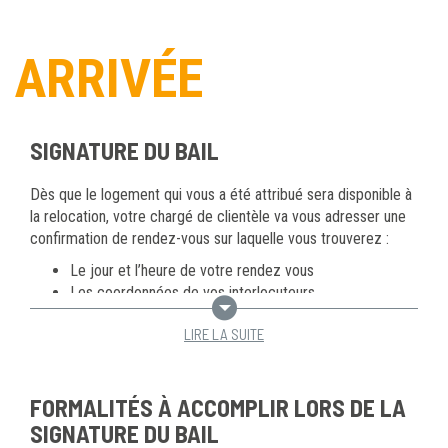
ARRIVÉE
SIGNATURE DU BAIL
Dès que le logement qui vous a été attribué sera disponible à
la relocation, votre chargé de clientèle va vous adresser une
confirmation de rendez-vous sur laquelle vous trouverez :
Le jour et l’heure de votre rendez vous
Les coordonnées de vos interlocuteurs
Les informations détaillées sur votre futur logement
LIRE LA SUITE
La liste des documents à produire lors de votre rendez
vous
Après avoir signé votre contrat de location avec votre chargé
FORMALITÉS À ACCOMPLIR LORS DE LA
de clientèle, vous pourrez récupérer les clés de votre
SIGNATURE DU BAIL
logement auprès de votre Surveillant d’Immeubles.