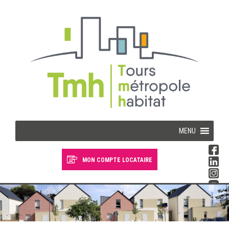
Cookies management panel
MENU
MON COMPTE LOCATAIRE
Devenir locataire
Devenir propriétaire
Je suis locataire