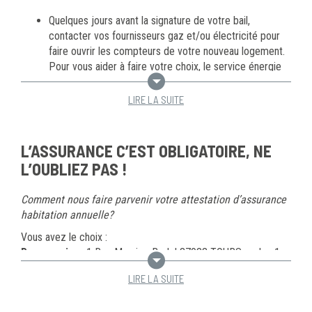
A SAVOIR :
Lors de la signature de votre bail, votre chargé de
Quelques jours avant la signature de votre bail,
clientèle va transmettre à la CAF votre demande d’APL
contacter vos fournisseurs gaz et/ou électricité pour
directement via Internet.
faire ouvrir les compteurs de votre nouveau logement.
Pour vous aider à faire votre choix, le service énergie
info (lien vers : http://www.energie-info.fr/) est
joignable au 08.10.112.212
LIRE LA SUITE
Assurer votre nouveau logement à la date de signature
de votre contrat. Cette assurance habitation est
obligatoire. Elle vous protège en cas de sinistre.
L’ASSURANCE C’EST OBLIGATOIRE, NE
Vous devez obligatoirement venir le jour de
L’OUBLIEZ PAS !
la signature du bail avec votre attestation
d’assurance, sans quoi la signature ne
Comment nous faire parvenir votre attestation d’assurance
pourra pas se faire.
habitation annuelle?
Verser un dépôt de garantie correspondant à un mois
de loyer hors charge, en CB ou en chèque.
Vous avez le choix :
Par courrier
: 1 Rue Maurice Bedel 37033 TOURS cedex 1
En ligne
: en déposant votre attestation dans votre compte
LIRE LA SUITE
locataire (comment se connecter) lien page mon compte
locataire