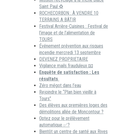
Saint Paul ♻️
ROCHECORBON : À VENDRE 10
TERRAINS A BÂTIR
Festival Arrière-Cuisines : Festival de
l’image et de l’alimentation de
TOURS
Événement prévention aux risques
incendie mercredi 13 septembre
DEVENEZ PROPRIETAIRE
Vigilance mails frauduleux 📧
Enquête de satisfaction : Les
résultats
Zéro mégot dans l’eau
Rejoindre le “Plan bien vieillir à
Tours”
Des élèves aux premières loges des
démolitions allée de Moncontour ?
Optez pour le prélèvement
automatique ✅?
Bientôt un centre de santé aux Rives