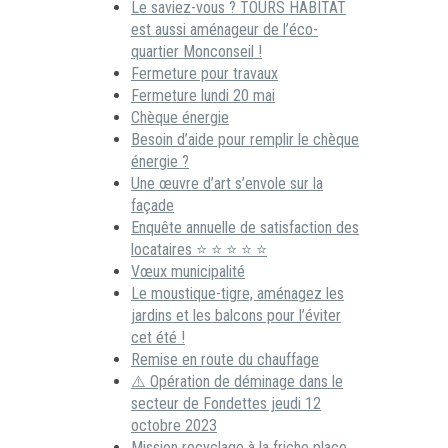
Le saviez-vous ? TOURS HABITAT
est aussi aménageur de l’éco-
quartier Monconseil !
Fermeture pour travaux
Fermeture lundi 20 mai
Chèque énergie
Besoin d’aide pour remplir le chèque
énergie ?
Une œuvre d’art s’envole sur la
façade
Enquête annuelle de satisfaction des
locataires ⭐ ⭐ ⭐ ⭐ ⭐
Vœux municipalité
Le moustique-tigre, aménagez les
jardins et les balcons pour l’éviter
cet été !
Remise en route du chauffage
⚠️ Opération de déminage dans le
secteur de Fondettes jeudi 12
octobre 2023
Mission recyclage à la friche place