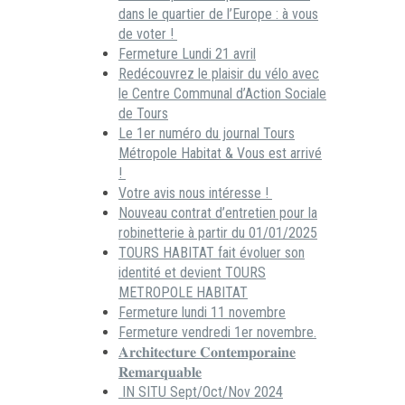
dans le quartier de l’Europe : à vous
de voter !
Fermeture Lundi 21 avril
Redécouvrez le plaisir du vélo avec
le Centre Communal d’Action Sociale
de Tours
Le 1er numéro du journal Tours
Métropole Habitat & Vous est arrivé
!
Votre avis nous intéresse !
Nouveau contrat d’entretien pour la
robinetterie à partir du 01/01/2025
TOURS HABITAT fait évoluer son
identité et devient TOURS
METROPOLE HABITAT
Fermeture lundi 11 novembre
Fermeture vendredi 1er novembre.
𝐀𝐫𝐜𝐡𝐢𝐭𝐞𝐜𝐭𝐮𝐫𝐞 𝐂𝐨𝐧𝐭𝐞𝐦𝐩𝐨𝐫𝐚𝐢𝐧𝐞
𝐑𝐞𝐦𝐚𝐫𝐪𝐮𝐚𝐛𝐥𝐞
IN SITU Sept/Oct/Nov 2024