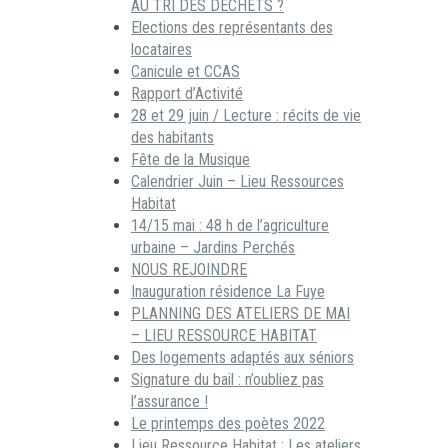
AU TRI DES DECHETS ?
Elections des représentants des
locataires
Canicule et CCAS
Rapport d’Activité
28 et 29 juin / Lecture : récits de vie
des habitants
Fête de la Musique
Calendrier Juin – Lieu Ressources
Habitat
14/15 mai : 48 h de l’agriculture
urbaine – Jardins Perchés
NOUS REJOINDRE
Inauguration résidence La Fuye
PLANNING DES ATELIERS DE MAI
– LIEU RESSOURCE HABITAT
Des logements adaptés aux séniors
Signature du bail : n’oubliez pas
l’assurance !
Le printemps des poètes 2022
Lieu Ressource Habitat : Les ateliers