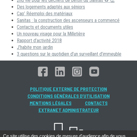
2nd vie pour les déchets de béton du Sanitas ♻ 👏
Des logements adaptés aux séniors
Cap’ Réemploi des matériaux
Sanitas : la construction des ascenseurs a commencé
Contacts et documents utiles
Un nouveau visage pour la Milletière
Rapport d’activité 2018
J’habite mon jardin
3 questions sur le quotidien d’un surveillant d’immeuble
POLITIQUE EXTERNE DE PROTECTION
CONDITIONS GÉNÉRALES D’UTILISATION
MENTIONS LÉGALES
CONTACTS
EXTRANET ADMINISTRATEUR
Ce site utilise des cookies de mesure d'audience afin de vous