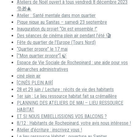
Ateliers de Noël ouvert à tous vendredi 8 décembre 2023
🎅🎁🎄
Atelier : Santé mentale dans mon quartier
Pique nique au Sanitas – samedi 23 septembre
Inauguration du projet “On est ensemble !”
Des séances de cinéma plein air pendant l’été !🎬
Fête du quartier de l’Europe (Tours Nord)
“Quartier propre” le 17 mai
[“Mon quartier propre”] 🍃
Espace de Vie Sociale de Rochepinard : une aide pour vos
démarches administratives
ciné plein air
[CINÉS PLEIN AIR]
28 et 29 juin / Lecture : récits de vie des habitants
1er juin : Le lieu ressource habitat fait sa crémaillère
PLANNING DES ATELIERS DE MAI – LIEU RESSOURCE
HABITAT
ET SI NOUS EMBELLISSIONS VOS BALCONS ?
8/12 : Habitants de Rochepinard, votre avis nous intéresse !
Atelier d’écriture : inscrivez vous !
Le lieu ressource Habitat : ouverture au Sanitas