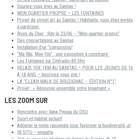
Souriez-vous êtes au Sanitas !
MON QUARTIER PROPRE – LES FONTAINES
Projet de street art au Sanitas ! Habitants, vous êtes invités
à participer.
Rives du Cher : Rdv le 23/06 – “Mon quartier propre”
Des concertations au Sanitas
Installation d’un “compostou”
“Ma fille, Mon Fils” , une exposition à construire :
Les Fontaines sur Citéradio-89.3fm
RELAIS 10X 1KM AU SANITAS – POUR LES JEUNES DE 16
À 18 ANS – Inscrivez vous vite !
LA “CLEAN WALK DE BOUZIGNAC – ÉDITION N°1”
Projet : « Rénovons ensemble votre logement »
LES ZOOM SUR
Rencontre avec Ilana Pineau du DSU
Sport et habitat inclusif
Adopter la tonte raisonnée pour favoriser la biodiversité 🌿
IN SITU – enquête