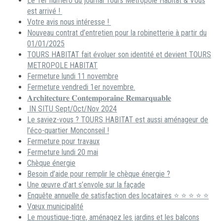
Le 1er numéro du journal Tours Métropole Habitat & Vous
est arrivé !
Votre avis nous intéresse !
Nouveau contrat d’entretien pour la robinetterie à partir du
01/01/2025
TOURS HABITAT fait évoluer son identité et devient TOURS
METROPOLE HABITAT
Fermeture lundi 11 novembre
Fermeture vendredi 1er novembre.
𝐀𝐫𝐜𝐡𝐢𝐭𝐞𝐜𝐭𝐮𝐫𝐞 𝐂𝐨𝐧𝐭𝐞𝐦𝐩𝐨𝐫𝐚𝐢𝐧𝐞 𝐑𝐞𝐦𝐚𝐫𝐪𝐮𝐚𝐛𝐥𝐞
IN SITU Sept/Oct/Nov 2024
Le saviez-vous ? TOURS HABITAT est aussi aménageur de
l’éco-quartier Monconseil !
Fermeture pour travaux
Fermeture lundi 20 mai
Chèque énergie
Besoin d’aide pour remplir le chèque énergie ?
Une œuvre d’art s’envole sur la façade
Enquête annuelle de satisfaction des locataires ⭐ ⭐ ⭐ ⭐ ⭐
Vœux municipalité
Le moustique-tigre, aménagez les jardins et les balcons