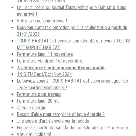
d’Action Sociale de Tours
Le 1er numéro du journal Tours Métropole Habitat & Vous
est arrivé !
Votre avis nous intéresse !
Nouveau contrat d’entretien pour la robinetterie à partir du
01/01/2025
TOURS HABITAT fait évoluer son identité et devient TOURS
METROPOLE HABITAT
Fermeture lundi 11 novembre
Fermeture vendredi 1er novembre.
𝐀𝐫𝐜𝐡𝐢𝐭𝐞𝐜𝐭𝐮𝐫𝐞 𝐂𝐨𝐧𝐭𝐞𝐦𝐩𝐨𝐫𝐚𝐢𝐧𝐞 𝐑𝐞𝐦𝐚𝐫𝐪𝐮𝐚𝐛𝐥𝐞
IN SITU Sept/Oct/Nov 2024
Le saviez-vous ? TOURS HABITAT est aussi aménageur de
l’éco-quartier Monconseil !
Fermeture pour travaux
Fermeture lundi 20 mai
Chèque énergie
Besoin d’aide pour remplir le chèque énergie ?
Une œuvre d’art s’envole sur la façade
Enquête annuelle de satisfaction des locataires ⭐ ⭐ ⭐ ⭐ ⭐
Vœux municipalité