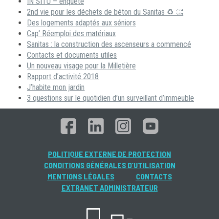
IN SITU – enquête
2nd vie pour les déchets de béton du Sanitas ♻ 👏
Des logements adaptés aux séniors
Cap’ Réemploi des matériaux
Sanitas : la construction des ascenseurs a commencé
Contacts et documents utiles
Un nouveau visage pour la Milletière
Rapport d’activité 2018
J’habite mon jardin
3 questions sur le quotidien d’un surveillant d’immeuble
POLITIQUE EXTERNE DE PROTECTION
CONDITIONS GÉNÉRALES D’UTILISATION
MENTIONS LÉGALES
CONTACTS
EXTRANET ADMINISTRATEUR