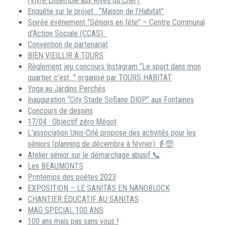
(Vivre Ensemble aux Rives du Cher)
Enquête sur le projet : “Maison de l’Habitat”
Soirée événement “Séniors en fête” – Centre Communal
d’Action Sociale (CCAS)
Convention de partenariat
BIEN VIEILLIR A TOURS
Règlement jeu concours Instagram “Le sport dans mon
quartier c’est…” organisé par TOURS HABITAT
Yoga au Jardins Perchés
Inauguration “City Stade Sofiane DIOP” aux Fontaines
Concours de dessins
17/04 : Objectif zéro Mégot
L’association Unis-Cité propose des activités pour les
séniors (planning de décembre à février) 👵🧓
Atelier sénior sur le démarchage abusif 📞
Les BEAUMONTS
Printemps des poètes 2023
EXPOSITION – LE SANITAS EN NANOBLOCK
CHANTIER ÉDUCATIF AU SANITAS
MAG SPECIAL 100 ANS
100 ans mais pas sans vous !