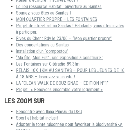
Atelier d’écriture : inscrivez vous !
Le lieu ressource Habitat : ouverture au Sanitas
Souriez-vous êtes au Sanitas !
MON QUARTIER PROPRE – LES FONTAINES
Projet de street art au Sanitas ! Habitants, vous êtes invités
à participer.
Rives du Cher : Rdv le 23/06 – “Mon quartier propre”
Des concertations au Sanitas
Installation d’un “compostou”
“Ma fille, Mon Fils” , une exposition à construire :
Les Fontaines sur Citéradio-89.3fm
RELAIS 10X 1KM AU SANITAS – POUR LES JEUNES DE 16
À 18 ANS – Inscrivez vous vite !
LA “CLEAN WALK DE BOUZIGNAC – ÉDITION N°1”
Projet : « Rénovons ensemble votre logement »
LES ZOOM SUR
Rencontre avec Ilana Pineau du DSU
Sport et habitat inclusif
Adopter la tonte raisonnée pour favoriser la biodiversité 🌿