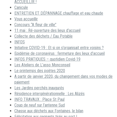
ACCUEILLIR !
Canicule
ENTRETIEN ET DÉPANNAGE chauffage et eau chaude
Vous accueillir
Concours “A fleur de ville”
11 mai : Ré-ouverture des lieux d’accueil
Collecte des déchets / Eau Potable
INFOS
Initiative COVID-19 : Et si on s’organisait entre voisins ?
Epidémie de coronavirus : fermeture des lieux d’accueil
INFOS PRATIQUES – quotidien Covid-19
Les Ateliers de L’asso Monconseil
Le printemps des poètes 2020
A partir de janvier 2020, du changement dans vos modes de
paiement
Les Jardins perchés inaugurés
Résidence intergénérationnelle : Les Alizés
INFO TRAVAUX : Place St Paul
Coup de neuf sur l’antenne Sud
Chasse aux déchets aux Fontaines, le bilan
Félicitation aux gagnants tirés au sort !