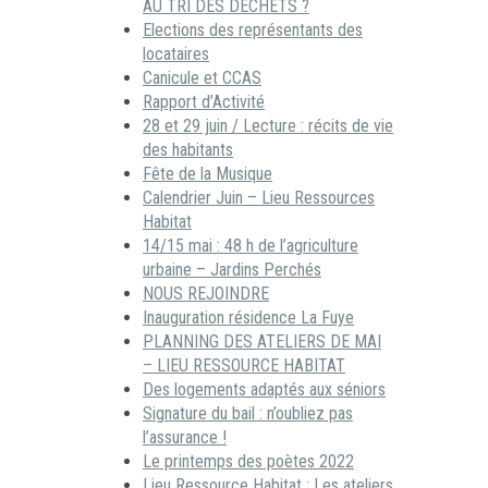
AU TRI DES DECHETS ?
Elections des représentants des
locataires
Canicule et CCAS
Rapport d’Activité
28 et 29 juin / Lecture : récits de vie
des habitants
Fête de la Musique
Calendrier Juin – Lieu Ressources
Habitat
14/15 mai : 48 h de l’agriculture
urbaine – Jardins Perchés
NOUS REJOINDRE
Inauguration résidence La Fuye
PLANNING DES ATELIERS DE MAI
– LIEU RESSOURCE HABITAT
Des logements adaptés aux séniors
Signature du bail : n’oubliez pas
l’assurance !
Le printemps des poètes 2022
Lieu Ressource Habitat : Les ateliers