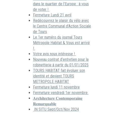
dans le quartier de l’Europe : à vous
de voter !
Fermeture Lundi 21 avril
Redécouvrez le plaisir du vélo avec
le Centre Communal d’Action Sociale
de Tours
Le 1er numéro du journal Tours
Métropole Habitat & Vous est arrivé
!
Votre avis nous intéresse !
Nouveau contrat d’entretien pour la
robinetterie à partir du 01/01/2025
TOURS HABITAT fait évoluer son
identité et devient TOURS
METROPOLE HABITAT
Fermeture lundi 11 novembre
Fermeture vendredi 1er novembre.
𝐀𝐫𝐜𝐡𝐢𝐭𝐞𝐜𝐭𝐮𝐫𝐞 𝐂𝐨𝐧𝐭𝐞𝐦𝐩𝐨𝐫𝐚𝐢𝐧𝐞
𝐑𝐞𝐦𝐚𝐫𝐪𝐮𝐚𝐛𝐥𝐞
IN SITU Sept/Oct/Nov 2024