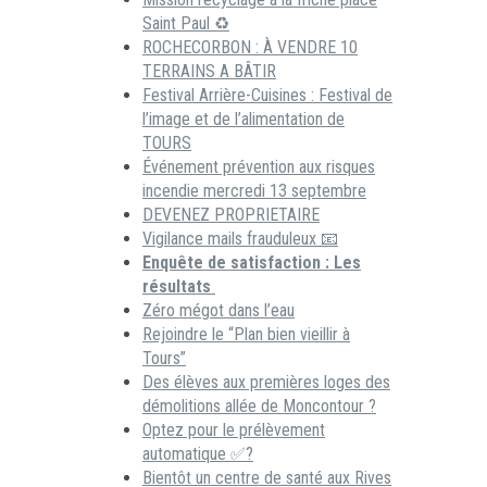
Saint Paul ♻️
ROCHECORBON : À VENDRE 10
TERRAINS A BÂTIR
Festival Arrière-Cuisines : Festival de
l’image et de l’alimentation de
TOURS
Événement prévention aux risques
incendie mercredi 13 septembre
DEVENEZ PROPRIETAIRE
Vigilance mails frauduleux 📧
Enquête de satisfaction : Les
résultats
Zéro mégot dans l’eau
Rejoindre le “Plan bien vieillir à
Tours”
Des élèves aux premières loges des
démolitions allée de Moncontour ?
Optez pour le prélèvement
automatique ✅?
Bientôt un centre de santé aux Rives