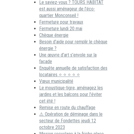
Le saviez-vous ? TOURS HABITAT
est aussi aménageur de l’éco-
quartier Monconseil !
Fermeture pour travaux
Fermeture lundi 20 mai
Chèque énergie
Besoin d’aide pour remplir le chèque
énergie ?
Une œuvre d’art s’envole sur la
façade
Enquête annuelle de satisfaction des
locataires ⭐ ⭐ ⭐ ⭐ ⭐
Vœux municipalité
Le moustique-tigre, aménagez les
jardins et les balcons pour l’éviter
cet été !
Remise en route du chauffage
⚠️ Opération de déminage dans le
secteur de Fondettes jeudi 12
octobre 2023
Mission recyclage à la friche place