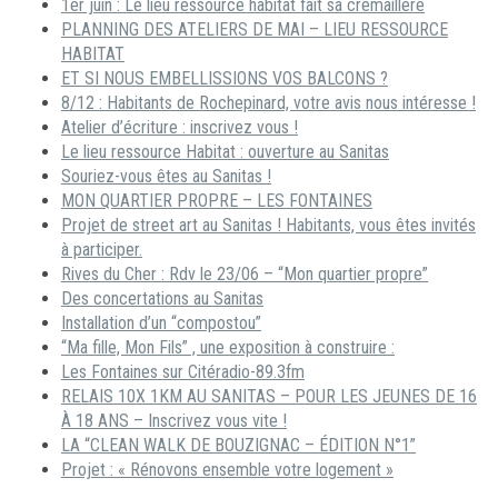
1er juin : Le lieu ressource habitat fait sa crémaillère
PLANNING DES ATELIERS DE MAI – LIEU RESSOURCE
HABITAT
ET SI NOUS EMBELLISSIONS VOS BALCONS ?
8/12 : Habitants de Rochepinard, votre avis nous intéresse !
Atelier d’écriture : inscrivez vous !
Le lieu ressource Habitat : ouverture au Sanitas
Souriez-vous êtes au Sanitas !
MON QUARTIER PROPRE – LES FONTAINES
Projet de street art au Sanitas ! Habitants, vous êtes invités
à participer.
Rives du Cher : Rdv le 23/06 – “Mon quartier propre”
Des concertations au Sanitas
Installation d’un “compostou”
“Ma fille, Mon Fils” , une exposition à construire :
Les Fontaines sur Citéradio-89.3fm
RELAIS 10X 1KM AU SANITAS – POUR LES JEUNES DE 16
À 18 ANS – Inscrivez vous vite !
LA “CLEAN WALK DE BOUZIGNAC – ÉDITION N°1”
Projet : « Rénovons ensemble votre logement »