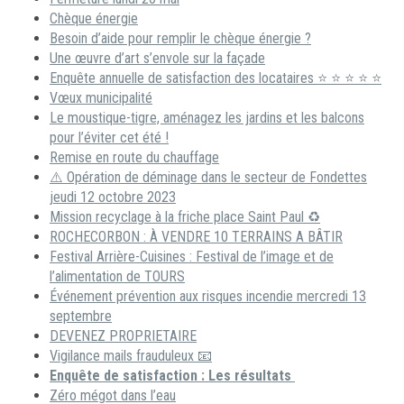
Chèque énergie
Besoin d’aide pour remplir le chèque énergie ?
Une œuvre d’art s’envole sur la façade
Enquête annuelle de satisfaction des locataires ⭐ ⭐ ⭐ ⭐ ⭐
Vœux municipalité
Le moustique-tigre, aménagez les jardins et les balcons
pour l’éviter cet été !
Remise en route du chauffage
⚠️ Opération de déminage dans le secteur de Fondettes
jeudi 12 octobre 2023
Mission recyclage à la friche place Saint Paul ♻️
ROCHECORBON : À VENDRE 10 TERRAINS A BÂTIR
Festival Arrière-Cuisines : Festival de l’image et de
l’alimentation de TOURS
Événement prévention aux risques incendie mercredi 13
septembre
DEVENEZ PROPRIETAIRE
Vigilance mails frauduleux 📧
Enquête de satisfaction : Les résultats
Zéro mégot dans l’eau