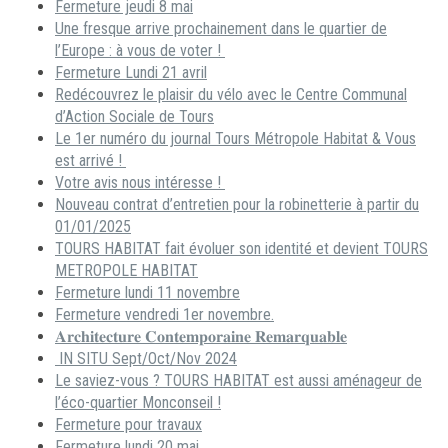
Fermeture jeudi 8 mai
Une fresque arrive prochainement dans le quartier de
l’Europe : à vous de voter !
Fermeture Lundi 21 avril
Redécouvrez le plaisir du vélo avec le Centre Communal
d’Action Sociale de Tours
Le 1er numéro du journal Tours Métropole Habitat & Vous
est arrivé !
Votre avis nous intéresse !
Nouveau contrat d’entretien pour la robinetterie à partir du
01/01/2025
TOURS HABITAT fait évoluer son identité et devient TOURS
METROPOLE HABITAT
Fermeture lundi 11 novembre
Fermeture vendredi 1er novembre.
𝐀𝐫𝐜𝐡𝐢𝐭𝐞𝐜𝐭𝐮𝐫𝐞 𝐂𝐨𝐧𝐭𝐞𝐦𝐩𝐨𝐫𝐚𝐢𝐧𝐞 𝐑𝐞𝐦𝐚𝐫𝐪𝐮𝐚𝐛𝐥𝐞
IN SITU Sept/Oct/Nov 2024
Le saviez-vous ? TOURS HABITAT est aussi aménageur de
l’éco-quartier Monconseil !
Fermeture pour travaux
Fermeture lundi 20 mai