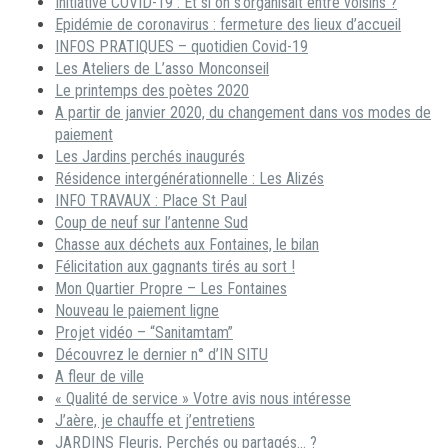
Initiative COVID-19 : Et si on s’organisait entre voisins ?
Epidémie de coronavirus : fermeture des lieux d’accueil
INFOS PRATIQUES – quotidien Covid-19
Les Ateliers de L’asso Monconseil
Le printemps des poètes 2020
A partir de janvier 2020, du changement dans vos modes de
paiement
Les Jardins perchés inaugurés
Résidence intergénérationnelle : Les Alizés
INFO TRAVAUX : Place St Paul
Coup de neuf sur l’antenne Sud
Chasse aux déchets aux Fontaines, le bilan
Félicitation aux gagnants tirés au sort !
Mon Quartier Propre – Les Fontaines
Nouveau le paiement ligne
Projet vidéo – “Sanitamtam”
Découvrez le dernier n° d’IN SITU
A fleur de ville
« Qualité de service » Votre avis nous intéresse
J’aère, je chauffe et j’entretiens
JARDINS Fleuris, Perchés ou partagés… ?