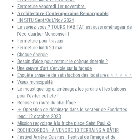
Fermeture vendredi 1er novembre.
𝐀𝐫𝐜𝐡𝐢𝐭𝐞𝐜𝐭𝐮𝐫𝐞 𝐂𝐨𝐧𝐭𝐞𝐦𝐩𝐨𝐫𝐚𝐢𝐧𝐞 𝐑𝐞𝐦𝐚𝐫𝐪𝐮𝐚𝐛𝐥𝐞
IN SITU Sept/Oct/Nov 2024
Le saviez-vous ? TOURS HABITAT est aussi aménageur de
l’éco-quartier Monconseil !
Fermeture pour travaux
Fermeture lundi 20 mai
Chèque énergie
Besoin d’aide pour remplir le chèque énergie ?
Une œuvre d’art s’envole sur la façade
Enquête annuelle de satisfaction des locataires ⭐ ⭐ ⭐ ⭐ ⭐
Vœux municipalité
Le moustique-tigre, aménagez les jardins et les balcons
pour l’éviter cet été !
Remise en route du chauffage
⚠️ Opération de déminage dans le secteur de Fondettes
jeudi 12 octobre 2023
Mission recyclage à la friche place Saint Paul ♻️
ROCHECORBON : À VENDRE 10 TERRAINS A BÂTIR
Festival Arrière-Cuisines : Festival de l’image et de