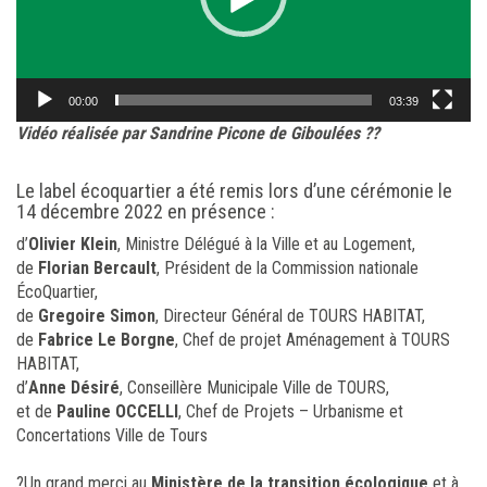
00:00
03:39
Vidéo réalisée par Sandrine Picone de Giboulées ??
Le label écoquartier a été remis lors d’une cérémonie le
14 décembre 2022 en présence :
d’
Olivier Klein
, Ministre Délégué à la Ville et au Logement,
de
Florian Bercault
, Président de la Commission nationale
ÉcoQuartier,
de
Gregoire Simon
, Directeur Général de TOURS HABITAT,
de
Fabrice Le Borgne
, Chef de projet Aménagement à TOURS
HABITAT,
d’
Anne Désiré
, Conseillère Municipale Ville de TOURS,
et de
Pauline OCCELLI
, Chef de Projets – Urbanisme et
Concertations Ville de Tours
?Un grand merci au
Ministère de la transition écologique
et à