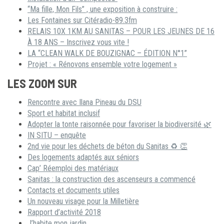
“Ma fille, Mon Fils” , une exposition à construire :
Les Fontaines sur Citéradio-89.3fm
RELAIS 10X 1KM AU SANITAS – POUR LES JEUNES DE 16
À 18 ANS – Inscrivez vous vite !
LA “CLEAN WALK DE BOUZIGNAC – ÉDITION N°1”
Projet : « Rénovons ensemble votre logement »
LES ZOOM SUR
Rencontre avec Ilana Pineau du DSU
Sport et habitat inclusif
Adopter la tonte raisonnée pour favoriser la biodiversité 🌿
IN SITU – enquête
2nd vie pour les déchets de béton du Sanitas ♻ 👏
Des logements adaptés aux séniors
Cap’ Réemploi des matériaux
Sanitas : la construction des ascenseurs a commencé
Contacts et documents utiles
Un nouveau visage pour la Milletière
Rapport d’activité 2018
J’habite mon jardin