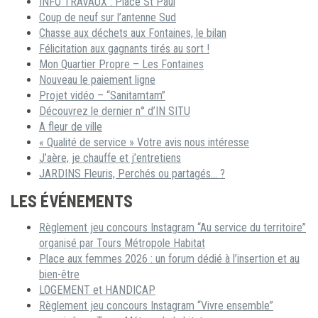
INFO TRAVAUX : Place St Paul
Coup de neuf sur l’antenne Sud
Chasse aux déchets aux Fontaines, le bilan
Félicitation aux gagnants tirés au sort !
Mon Quartier Propre – Les Fontaines
Nouveau le paiement ligne
Projet vidéo – “Sanitamtam”
Découvrez le dernier n° d’IN SITU
A fleur de ville
« Qualité de service » Votre avis nous intéresse
J’aère, je chauffe et j’entretiens
JARDINS Fleuris, Perchés ou partagés… ?
LES ÉVÉNEMENTS
Règlement jeu concours Instagram “Au service du territoire”
organisé par Tours Métropole Habitat
Place aux femmes 2026 : un forum dédié à l’insertion et au
bien-être
LOGEMENT et HANDICAP
Règlement jeu concours Instagram “Vivre ensemble”