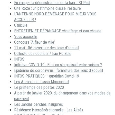
En images la déconstruction de la barre St Paul
Cité Roze : un patrimoine classé, restauré
L’ANTENNE NORD DÉMÉNAGE POUR MIEUX VOUS
ACCUEILLIR !
Canicule
ENTRETIEN ET DÉPANNAGE chauffage et eau chaude
Vous accueillir
Concours “A fleur de ville”
11 mai : Ré-ouverture des lieux d’accueil
Collecte des déchets / Eau Potable
INFOS
Initiative COVID-19 : Et si on s’organisait entre voisins ?
Epidémie de coronavirus : fermeture des lieux d’accueil
INFOS PRATIQUES – quotidien Covid-19
Les Ateliers de L’asso Monconseil
Le printemps des poètes 2020
A partir de janvier 2020, du changement dans vos modes de
paiement
Les Jardins perchés inaugurés
Résidence intergénérationnelle : Les Alizés