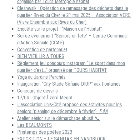
organisé par Tours Métropole habitat
Cleanwalk : Opération de ramassage des déchets dans le
quartier Rives du Cher le 21 mai 2025 – Association VERC
(Vivre Ensemble aux Rives du Cher)
Enquête sur le projet : “Maison de l’Habitat”
Soirée événement “Séniors en fête” – Centre Communal
d’Action Sociale (CCAS)
Convention de partenariat
BIEN VIEILLIR A TOURS
Règlement jeu concours Instagram “Le sport dans mon
quartier c’est…” organisé par TOURS HABITAT
Yoga au Jardins Perchés
Inauguration “City Stade Sofiane DIOP” aux Fontaines
Concours de dessins
17/04 : Objectif zéro Mégot
L’association Unis-Cité propose des activités pour les
séniors (planning de décembre à février) 👵🧓
Atelier sénior sur le démarchage abusif 📞
Les BEAUMONTS
Printemps des poètes 2023
EXPOSITION – LE SANITAS EN NANOBLOCK