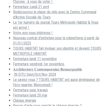
l’Europe : à vous de voter !
Fermeture Lundi 21 avril
Redécouvrez le plaisir du vélo avec le Centre Communal
d’Action Sociale de Tours
Le 1er numéro du journal Tours Métropole Habitat & Vous
est arrivé !
Votre avis nous intéresse !
Nouveau contrat d’entretien pour la robinetterie à partir du
01/01/2025
TOURS HABITAT fait évoluer son identité et devient TOURS
METROPOLE HABITAT
Fermeture lundi 11 novembre
Fermeture vendredi 1er novembre.
𝐀𝐫𝐜𝐡𝐢𝐭𝐞𝐜𝐭𝐮𝐫𝐞 𝐂𝐨𝐧𝐭𝐞𝐦𝐩𝐨𝐫𝐚𝐢𝐧𝐞 𝐑𝐞𝐦𝐚𝐫𝐪𝐮𝐚𝐛𝐥𝐞
IN SITU Sept/Oct/Nov 2024
Le saviez-vous ? TOURS HABITAT est aussi aménageur de
l’éco-quartier Monconseil !
Fermeture pour travaux
Fermeture lundi 20 mai
Chèque énergie
Besoin d’aide pour remplir le chèque énergie ?