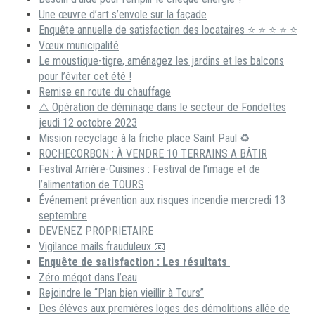
Une œuvre d’art s’envole sur la façade
Enquête annuelle de satisfaction des locataires ⭐ ⭐ ⭐ ⭐ ⭐
Vœux municipalité
Le moustique-tigre, aménagez les jardins et les balcons
pour l’éviter cet été !
Remise en route du chauffage
⚠️ Opération de déminage dans le secteur de Fondettes
jeudi 12 octobre 2023
Mission recyclage à la friche place Saint Paul ♻️
ROCHECORBON : À VENDRE 10 TERRAINS A BÂTIR
Festival Arrière-Cuisines : Festival de l’image et de
l’alimentation de TOURS
Événement prévention aux risques incendie mercredi 13
septembre
DEVENEZ PROPRIETAIRE
Vigilance mails frauduleux 📧
Enquête de satisfaction : Les résultats
Zéro mégot dans l’eau
Rejoindre le “Plan bien vieillir à Tours”
Des élèves aux premières loges des démolitions allée de