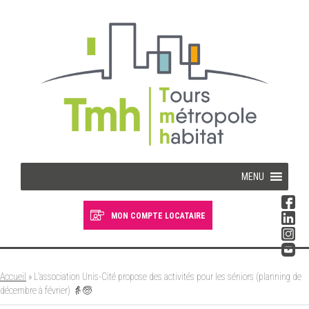
Cookies management panel
MENU
MON COMPTE LOCATAIRE
Devenir locataire
Devenir propriétaire
Accueil
»
L’association Unis-Cité propose des activités pour les séniors (planning de
décembre à février) 👵🧓
Je suis locataire