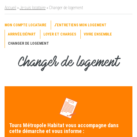
Accueil
»
Je suis locataire
»
Changer de logement
MON COMPTE LOCATAIRE
J’ENTRETIENS MON LOGEMENT
ARRIVÉE/DÉPART
LOYER ET CHARGES
VIVRE ENSEMBLE
CHANGER DE LOGEMENT
Changer de logement
Tours Métropole Habitat vous accompagne dans
cette démarche et vous informe :