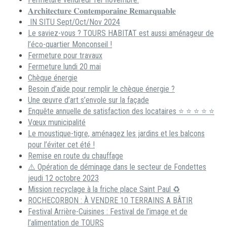
𝐀𝐫𝐜𝐡𝐢𝐭𝐞𝐜𝐭𝐮𝐫𝐞 𝐂𝐨𝐧𝐭𝐞𝐦𝐩𝐨𝐫𝐚𝐢𝐧𝐞 𝐑𝐞𝐦𝐚𝐫𝐪𝐮𝐚𝐛𝐥𝐞
IN SITU Sept/Oct/Nov 2024
Le saviez-vous ? TOURS HABITAT est aussi aménageur de
l’éco-quartier Monconseil !
Fermeture pour travaux
Fermeture lundi 20 mai
Chèque énergie
Besoin d’aide pour remplir le chèque énergie ?
Une œuvre d’art s’envole sur la façade
Enquête annuelle de satisfaction des locataires ⭐ ⭐ ⭐ ⭐ ⭐
Vœux municipalité
Le moustique-tigre, aménagez les jardins et les balcons
pour l’éviter cet été !
Remise en route du chauffage
⚠️ Opération de déminage dans le secteur de Fondettes
jeudi 12 octobre 2023
Mission recyclage à la friche place Saint Paul ♻️
ROCHECORBON : À VENDRE 10 TERRAINS A BÂTIR
Festival Arrière-Cuisines : Festival de l’image et de
l’alimentation de TOURS