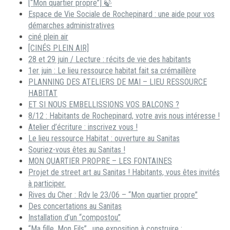
[“Mon quartier propre”] 🍃
Espace de Vie Sociale de Rochepinard : une aide pour vos
démarches administratives
ciné plein air
[CINÉS PLEIN AIR]
28 et 29 juin / Lecture : récits de vie des habitants
1er juin : Le lieu ressource habitat fait sa crémaillère
PLANNING DES ATELIERS DE MAI – LIEU RESSOURCE
HABITAT
ET SI NOUS EMBELLISSIONS VOS BALCONS ?
8/12 : Habitants de Rochepinard, votre avis nous intéresse !
Atelier d’écriture : inscrivez vous !
Le lieu ressource Habitat : ouverture au Sanitas
Souriez-vous êtes au Sanitas !
MON QUARTIER PROPRE – LES FONTAINES
Projet de street art au Sanitas ! Habitants, vous êtes invités
à participer.
Rives du Cher : Rdv le 23/06 – “Mon quartier propre”
Des concertations au Sanitas
Installation d’un “compostou”
“Ma fille, Mon Fils” , une exposition à construire :