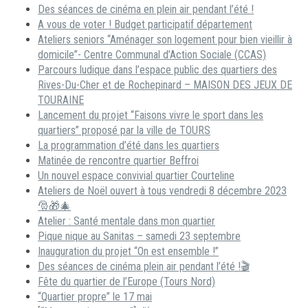
Des séances de cinéma en plein air pendant l’été !
A vous de voter ! Budget participatif département
Ateliers seniors “Aménager son logement pour bien vieillir à
domicile”- Centre Communal d’Action Sociale (CCAS)
Parcours ludique dans l’espace public des quartiers des
Rives-Du-Cher et de Rochepinard – MAISON DES JEUX DE
TOURAINE
Lancement du projet “Faisons vivre le sport dans les
quartiers” proposé par la ville de TOURS
La programmation d’été dans les quartiers
Matinée de rencontre quartier Beffroi
Un nouvel espace convivial quartier Courteline
Ateliers de Noël ouvert à tous vendredi 8 décembre 2023
🎅🎁🎄
Atelier : Santé mentale dans mon quartier
Pique nique au Sanitas – samedi 23 septembre
Inauguration du projet “On est ensemble !”
Des séances de cinéma plein air pendant l’été !🎬
Fête du quartier de l’Europe (Tours Nord)
“Quartier propre” le 17 mai