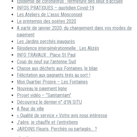
Epidémie de coronavirus : fermeture des lieux d’accueil
INFOS PRATIQUES – quotidien Covid-19
Les Ateliers de L’asso Monconseil
Le printemps des poètes 2020
A partir de janvier 2020, du changement dans vos modes de
paiement
Les Jardins perchés inaugurés
Résidence intergénérationnelle : Les Alizés
INFO TRAVAUX : Place St Paul
Coup de neuf sur l’antenne Sud
Chasse aux déchets aux Fontaines, le bilan
Félicitation aux gagnants tirés au sort !
Mon Quartier Propre – Les Fontaines
Nouveau le paiement ligne
Projet vidéo – “Sanitamtam”
Découvrez le dernier n° d’IN SITU
A fleur de ville
« Qualité de service » Votre avis nous intéresse
J’aère, je chauffe et j’entretiens
JARDINS Fleuris, Perchés ou partagés… ?