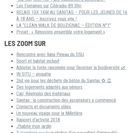
Les Fontaines sur Citéradio-89.3fm
RELAIS 10X 1KM AU SANITAS – POUR LES JEUNES DE 16
À 18 ANS – Inscrivez vous vite !
LA “CLEAN WALK DE BOUZIGNAC – ÉDITION N°1”
Projet : « Rénovons ensemble votre logement »
LES ZOOM SUR
Rencontre avec Ilana Pineau du DSU
Sport et habitat inclusif
Adopter la tonte raisonnée pour favoriser la biodiversité 🌿
IN SITU – enquête
2nd vie pour les déchets de béton du Sanitas ♻ 👏
Des logements adaptés aux séniors
Cap’ Réemploi des matériaux
Sanitas : la construction des ascenseurs a commencé
Contacts et documents utiles
Un nouveau visage pour la Milletière
Rapport d’activité 2018
J’habite mon jardin
3 questions sur le quotidien d’un surveillant d’immeuble