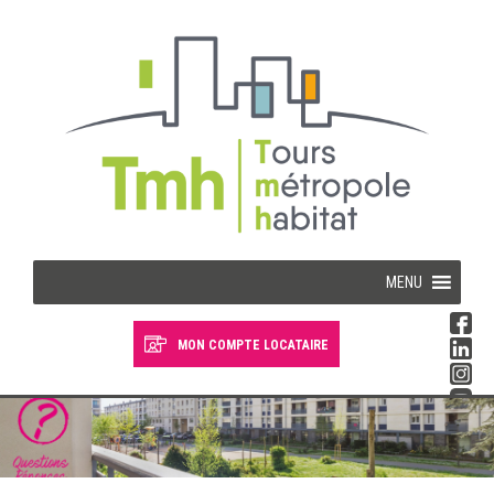
Cookies management panel
MENU
MON COMPTE LOCATAIRE
Devenir locataire
Devenir propriétaire
Je suis locataire