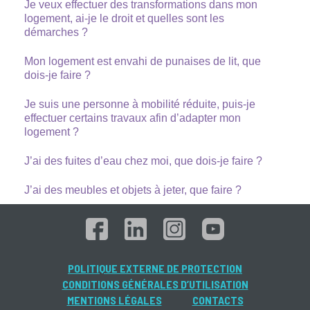
Je veux effectuer des transformations dans mon
logement, ai-je le droit et quelles sont les
démarches ?
Mon logement est envahi de punaises de lit, que
dois-je faire ?
Je suis une personne à mobilité réduite, puis-je
effectuer certains travaux afin d’adapter mon
logement ?
J’ai des fuites d’eau chez moi, que dois-je faire ?
J’ai des meubles et objets à jeter, que faire ?
POLITIQUE EXTERNE DE PROTECTION
CONDITIONS GÉNÉRALES D’UTILISATION
MENTIONS LÉGALES
CONTACTS