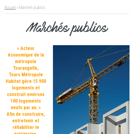
Accueil
»
Marchés publics
Marchés publics
« Acteur
économique de la
métropole
Tourangelle,
Tours Métropole
Habitat gère 15 900
logements et
construit environs
100 logements
neufs par an. »
Afin de construire,
entretenir et
réhabiliter le
patrimoine,