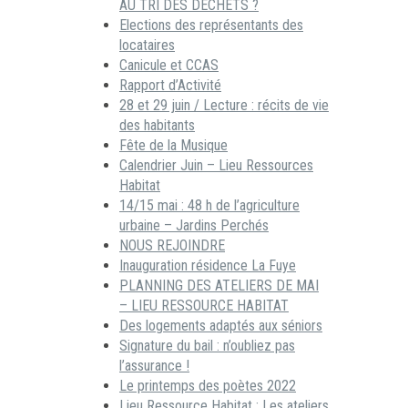
AU TRI DES DECHETS ?
Elections des représentants des
locataires
Canicule et CCAS
Rapport d’Activité
28 et 29 juin / Lecture : récits de vie
des habitants
Fête de la Musique
Calendrier Juin – Lieu Ressources
Habitat
14/15 mai : 48 h de l’agriculture
urbaine – Jardins Perchés
NOUS REJOINDRE
Inauguration résidence La Fuye
PLANNING DES ATELIERS DE MAI
– LIEU RESSOURCE HABITAT
Des logements adaptés aux séniors
Signature du bail : n’oubliez pas
l’assurance !
Le printemps des poètes 2022
Lieu Ressource Habitat : Les ateliers