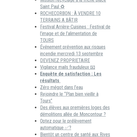
Saint Paul ♻️
ROCHECORBON : À VENDRE 10
TERRAINS A BÂTIR
Festival Arrière-Cuisines : Festival de
l’image et de l’alimentation de
TOURS
Événement prévention aux risques
incendie mercredi 13 septembre
DEVENEZ PROPRIETAIRE
Vigilance mails frauduleux 📧
Enquête de satisfaction : Les
résultats
Zéro mégot dans l’eau
Rejoindre le “Plan bien vieillir à
Tours”
Des élèves aux premières loges des
démolitions allée de Moncontour ?
Optez pour le prélèvement
automatique ✅?
Bientôt un centre de santé aux Rives