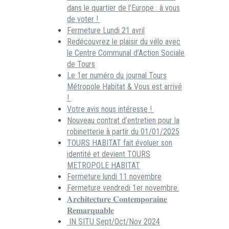
dans le quartier de l’Europe : à vous
de voter !
Fermeture Lundi 21 avril
Redécouvrez le plaisir du vélo avec
le Centre Communal d’Action Sociale
de Tours
Le 1er numéro du journal Tours
Métropole Habitat & Vous est arrivé
!
Votre avis nous intéresse !
Nouveau contrat d’entretien pour la
robinetterie à partir du 01/01/2025
TOURS HABITAT fait évoluer son
identité et devient TOURS
METROPOLE HABITAT
Fermeture lundi 11 novembre
Fermeture vendredi 1er novembre.
𝐀𝐫𝐜𝐡𝐢𝐭𝐞𝐜𝐭𝐮𝐫𝐞 𝐂𝐨𝐧𝐭𝐞𝐦𝐩𝐨𝐫𝐚𝐢𝐧𝐞
𝐑𝐞𝐦𝐚𝐫𝐪𝐮𝐚𝐛𝐥𝐞
IN SITU Sept/Oct/Nov 2024