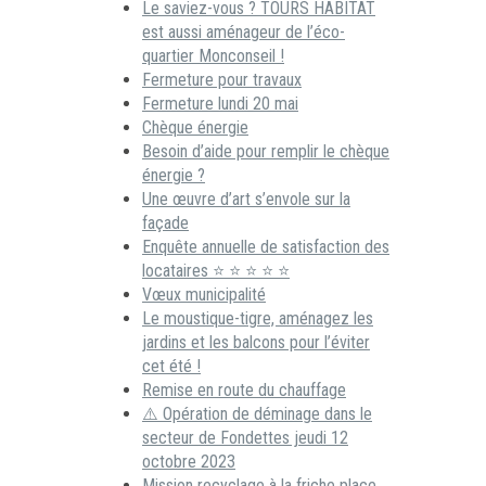
Le saviez-vous ? TOURS HABITAT
est aussi aménageur de l’éco-
quartier Monconseil !
Fermeture pour travaux
Fermeture lundi 20 mai
Chèque énergie
Besoin d’aide pour remplir le chèque
énergie ?
Une œuvre d’art s’envole sur la
façade
Enquête annuelle de satisfaction des
locataires ⭐ ⭐ ⭐ ⭐ ⭐
Vœux municipalité
Le moustique-tigre, aménagez les
jardins et les balcons pour l’éviter
cet été !
Remise en route du chauffage
⚠️ Opération de déminage dans le
secteur de Fondettes jeudi 12
octobre 2023
Mission recyclage à la friche place