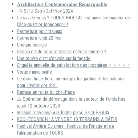
𝐀𝐫𝐜𝐡𝐢𝐭𝐞𝐜𝐭𝐮𝐫𝐞 𝐂𝐨𝐧𝐭𝐞𝐦𝐩𝐨𝐫𝐚𝐢𝐧𝐞 𝐑𝐞𝐦𝐚𝐫𝐪𝐮𝐚𝐛𝐥𝐞
IN SITU Sept/Oct/Nov 2024
Le saviez-vous ? TOURS HABITAT est aussi aménageur de
l’éco-quartier Monconseil !
Fermeture pour travaux
Fermeture lundi 20 mai
Chèque énergie
Besoin d’aide pour remplir le chèque énergie ?
Une œuvre d’art s’envole sur la façade
Enquête annuelle de satisfaction des locataires ⭐ ⭐ ⭐ ⭐ ⭐
Vœux municipalité
Le moustique-tigre, aménagez les jardins et les balcons
pour l’éviter cet été !
Remise en route du chauffage
⚠️ Opération de déminage dans le secteur de Fondettes
jeudi 12 octobre 2023
Mission recyclage à la friche place Saint Paul ♻️
ROCHECORBON : À VENDRE 10 TERRAINS A BÂTIR
Festival Arrière-Cuisines : Festival de l’image et de
l’alimentation de TOURS