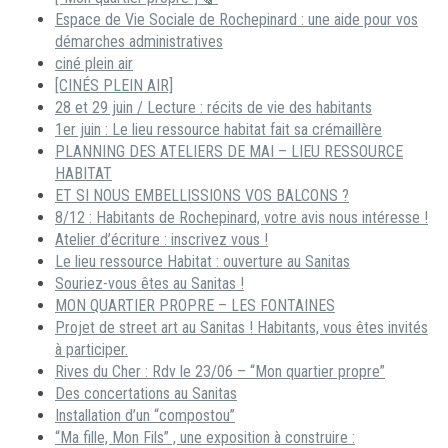
Espace de Vie Sociale de Rochepinard : une aide pour vos
démarches administratives
ciné plein air
[CINÉS PLEIN AIR]
28 et 29 juin / Lecture : récits de vie des habitants
1er juin : Le lieu ressource habitat fait sa crémaillère
PLANNING DES ATELIERS DE MAI – LIEU RESSOURCE
HABITAT
ET SI NOUS EMBELLISSIONS VOS BALCONS ?
8/12 : Habitants de Rochepinard, votre avis nous intéresse !
Atelier d’écriture : inscrivez vous !
Le lieu ressource Habitat : ouverture au Sanitas
Souriez-vous êtes au Sanitas !
MON QUARTIER PROPRE – LES FONTAINES
Projet de street art au Sanitas ! Habitants, vous êtes invités
à participer.
Rives du Cher : Rdv le 23/06 – “Mon quartier propre”
Des concertations au Sanitas
Installation d’un “compostou”
“Ma fille, Mon Fils” , une exposition à construire :