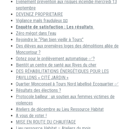
Événement prévention aux risques incendie mercredi 13
septembre
DEVENEZ PROPRIETAIRE
Vigilance mails frauduleux 📧
Enquête de satisfaction : Les résultats
Zéro mégot dans l’eau
Rejoindre le “Plan bien vieillir à Tours”
Des élèves aux premières loges des démolitions allée de
Moncontour ?
Optez pour le prélèvement automatique ✅?
Bientôt un centre de santé aux Rives du cher
DES RÉHABILITATIONS ÉNERGÉTIQUES POUR LES
PAVILLONS « CITÉ JARDIN »
Quartier Monconseil à Tours Nord labellisé Ecoquartier ✅
Résultats des élections ?
Protocole bailleur : un soutien aux femmes victimes de
violences
Ateliers de décembre au Lieu Ressource Habitat
A vous de voter !
MISE EN ROUTE DU CHAUFFAGE
Lieu ressource Habitat – Ateliers du mois