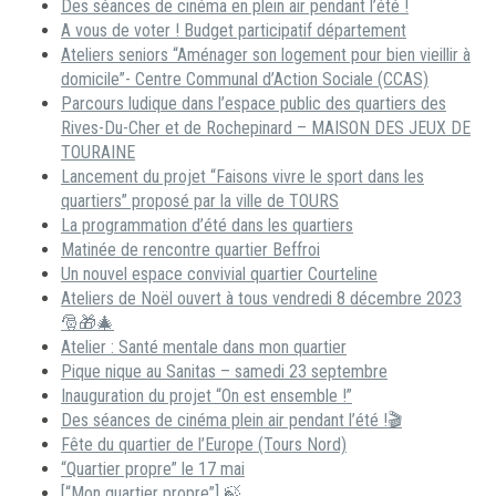
Des séances de cinéma en plein air pendant l’été !
A vous de voter ! Budget participatif département
Ateliers seniors “Aménager son logement pour bien vieillir à
domicile”- Centre Communal d’Action Sociale (CCAS)
Parcours ludique dans l’espace public des quartiers des
Rives-Du-Cher et de Rochepinard – MAISON DES JEUX DE
TOURAINE
Lancement du projet “Faisons vivre le sport dans les
quartiers” proposé par la ville de TOURS
La programmation d’été dans les quartiers
Matinée de rencontre quartier Beffroi
Un nouvel espace convivial quartier Courteline
Ateliers de Noël ouvert à tous vendredi 8 décembre 2023
🎅🎁🎄
Atelier : Santé mentale dans mon quartier
Pique nique au Sanitas – samedi 23 septembre
Inauguration du projet “On est ensemble !”
Des séances de cinéma plein air pendant l’été !🎬
Fête du quartier de l’Europe (Tours Nord)
“Quartier propre” le 17 mai
[“Mon quartier propre”] 🍃