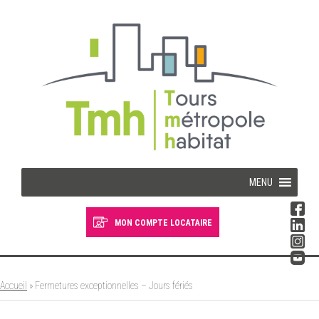
Cookies management panel
MENU
MON COMPTE LOCATAIRE
Devenir locataire
Devenir propriétaire
Accueil
»
Fermetures exceptionnelles – Jours fériés
Je suis locataire