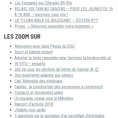
Les Fontaines sur Citéradio-89.3fm
RELAIS 10X 1KM AU SANITAS – POUR LES JEUNES DE 16
À 18 ANS – Inscrivez vous vite !
LA “CLEAN WALK DE BOUZIGNAC – ÉDITION N°1”
Projet : « Rénovons ensemble votre logement »
LES ZOOM SUR
Rencontre avec Ilana Pineau du DSU
Sport et habitat inclusif
Adopter la tonte raisonnée pour favoriser la biodiversité 🌿
IN SITU – enquête
2nd vie pour les déchets de béton du Sanitas ♻ 👏
Des logements adaptés aux séniors
Cap’ Réemploi des matériaux
Sanitas : la construction des ascenseurs a commencé
Contacts et documents utiles
Un nouveau visage pour la Milletière
Rapport d’activité 2018
J’habite mon jardin
3 questions sur le quotidien d’un surveillant d’immeuble