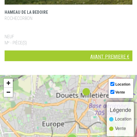
HAMEAU DE LA BEDOIRE
ROCHECORBON
NEUF
M² - PIÈCE(S)
AVANT PREMIERE €
+
Location
−
Vente
Légende
Location
Vente