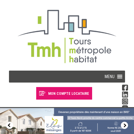
Cookies management panel
MENU
MON COMPTE LOCATAIRE
Devenir locataire
Devenir propriétaire
Je suis locataire