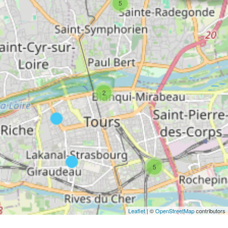
5
2
5
Leaflet
| ©
OpenStreetMap
contributors